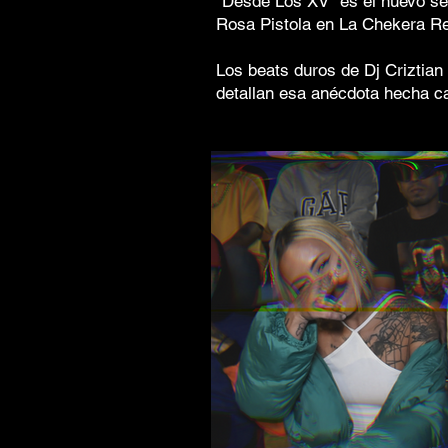
"Desde Los XV" es el nuevo se
Rosa Pistola en La Chekera Re
Los beats duros de Dj Criztian
detallan esa anécdota hecha ca