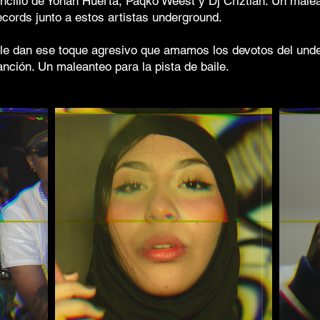
ncillo de Yohan Huerta, Paqko Weest y Dj Criztian. Un male
cords junto a estos artistas underground.
 le dan ese toque agresivo que amamos los devotos del und
nción. Un maleanteo para la pista de baile.