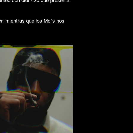
anteo con olor 420 que presenta
er, mientras que los Mc´s nos