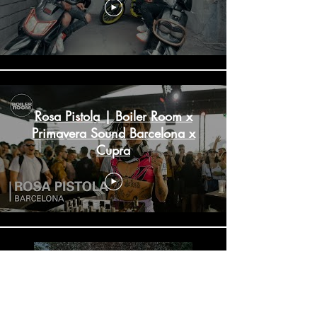
Rosa Pistola | Boiler Room x
Primavera Sound Barcelona x
Cupra
Rosa Pistola x Hoz x Scarlett -
Loco