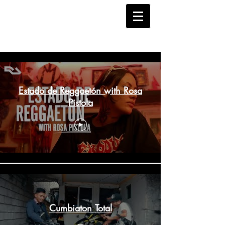
LA CHEKERA REC
Best videos Rosa Pistola
Estado de Reggaetón with Rosa
Pistola
Cumbiaton Total