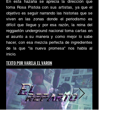
En esta hazaña se aprecia la dirección que
toma Rosa Pistola con sus artistas, ya que el
objetivo es seguir narrando las historias que se
viven en las zonas donde el periodismo es
difícil que llegue y por esa razón, la reina del
reggaetón underground nacional toma cartas en
el asunto a su manera y como mejor lo sabe
hacer, con esa mezcla perfecta de ingredientes
de la que "la nueva promesa" nos habla al
inicio.
TEXTO POR VARELA EL VARON