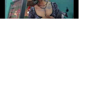
Durag customizado de terciopelo
, 2BleDD (MX);
Bodysuit print de zebra
, Isaías Sebastien (MX);
Falda
, Pull & Bear (ESP),
Chamarra, aretes,
collares, botas y bolso de la modelo
.