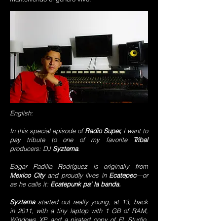
English:
In this special episode of
Radio Super,
I want to
pay tribute to one of my favorite
Tribal
producers: DJ
Syztema
.
Edgar Padilla Rodríguez is originally from
Mexico City
and proudly lives in
Ecatepec
—or
as he calls it:
Ecatepunk pa’ la banda.
Syztema
started out really young, at 13, back
in 2011, with a tiny laptop with 1 GB of RAM,
Windows XP, and a pirated copy of FL Studio.