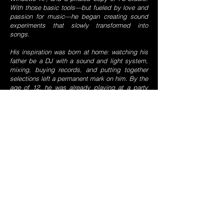
With those basic tools—but fueled by love and
passion for music—he began creating sound
experiments that slowly transformed into
songs.
His inspiration was born at home: watching his
father be a DJ with a sound and light system,
mixing, buying records, and putting together
selections left a permanent mark on him. By the
age of 12, he was already playing at a party
hall, learning how to read the crowd and control
the energy on the dance floor. And as a reward
for doing well in middle school, his dad gave
him his first MIDI controller. That was the true
beginning of DJ Syztema’s story.
Tribal came to him naturally: among the
electronic records playing at home, there were
those tracks infused with cumbia flavor and the
magical touch of masters like
Ricardo Reyna
.
From then on, Tribal wasn’t just music for him it
became the medium he used to express
himself and create from the heart.
Throughout his journey, he’s created over a