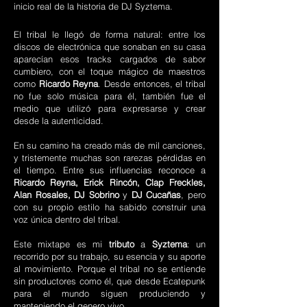
inicio real de la historia de DJ Syztema.
El tribal le llegó de forma natural: entre los
discos de electrónica que sonaban en su casa
aparecían esos tracks cargados de sabor
cumbiero, con el toque mágico de maestros
como
Ricardo Reyna
. Desde entonces, el tribal
no fue solo música para él, también fue el
medio que utilizó para expresarse y crear
desde la autenticidad.
En su camino ha creado más de mil canciones,
y tristemente muchas son rarezas pérdidas en
el tiempo. Entre sus influencias reconoce a
Ricardo Reyna, Erick Rincón, Clap Freckles,
Alan Rosales, DJ Sobrino
y
DJ Cucañas
, pero
con su propio estilo ha sabido construir una
voz única dentro del tribal.
Este mixtape es mi
tributo
a
Syztema
: un
recorrido por su trabajo, su esencia y su aporte
al movimiento. Porque el tribal no se entiende
sin productores como él, que desde Ecatepunk
para el mundo siguen produciendo y
manteniendo el genero vivo.