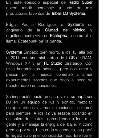
En este episodio especial de
Radio Super
quiero rendir homenaje a uno de mis
productores favoritos de
Tribal
:
DJ Syztema
.
Edgar Padilla Rodríguez o
Syztema
es
originario de la
Ciudad de México
y
orgullosamente vive en
Ecatepec
, o como él lo
llama: Ecatepunk pa’ la banda.
Syztema
Empezó bien morro, a los 13, allá por
el 2011, con una mini laptop de 1 GB de RAM,
Windows XP y un
FL Studio
pirateado. Con
esas herramientas básicas, pero con amor y
pasión por la musica, comenzó a armar
experimentos sonoros que poco a poco se
transformaron en canciones.
Su inspiración nació en casa: ver a su papá ser
DJ en un equipo de luz y sonido, mezclar,
comprar discos y armar selecciones, lo marcó
para siempre. A los 12 ya estaba tocando en
un salón de fiestas, aprendiendo a leer a la
gente y a manejar la energía del baile. Y como
premio por salir bien en la secundaria, su papá
le regaló su primer controlador midi. Ese fue el